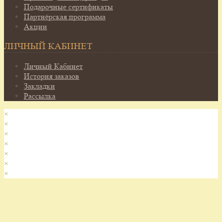
Подарочные сертификаты
Партнёрская программа
Акции
ЛИЧНЫЙ КАБИНЕТ
Личный Кабинет
История заказов
Закладки
Рассылка
×
×
×
×
×
×
×