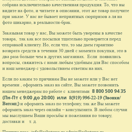
собрана исключительно качественная продукция. То, что вы
видите на фото, и читаете в описании, этот же товар получите
при заказе. У нас не бывает неприятных сюрпризов а ля на
фото шикарно, в реальности-брак.
Заказывая товар у нас, Вы можете быть уверены в качестве
товара, так как все посылки тщательно проверяется перед
отправкой клиенту. Но, если что, то мы даем гарантию
возврата средств в течении 30 дней с момента покупки, это в
два раза больше чем в других магазинах. Если появились
вопросы, свяжитесь с нами любым удобным для Вас способом
и наш менеджер с удовольствием ответим на них.
Если по каким то причинам Вы не можете или у Вас нет
времени , оформить заказ на сайте, Вы можете позвонить
8
800 500 94 35
нашем менеджерам по работе с клиентами
(Пн-Пт с 9:00 до 20:00) или
8(919) 996-22-19 (Звонки/
Ватсап;)
и оформить заказ по телефону, так же Вы можете
оформить заказ через онлайн – консультанта. В любом случаи
мы выслушаем Ваши просьбы и пожелания по товару,
доставки и т. д.
Пишите нам: info@vikatema.ru admin@vikatema.ru