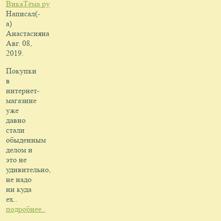
ВикаТёма.ру
Написал(-
а)
Анастасия
на
Авг. 08,
2019
.
Покупки
в
интернет-
магазине
уже
давно
стали
обыденным
делом и
это не
удивительно,
не надо
ни куда
ех..
подробнее..