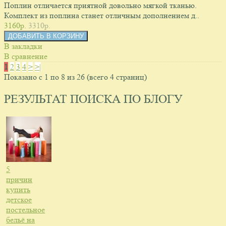
Поплин отличается приятной довольно мягкой тканью.
Комплект из поплина станет отличным дополнением д..
3160p.
3310p.
В закладки
В сравнение
1
2
3
4
>
>|
Показано с 1 по 8 из 26 (всего 4 страниц)
РЕЗУЛЬТАТ ПОИСКА ПО БЛОГУ
5
причин
купить
детское
постельное
бельё на